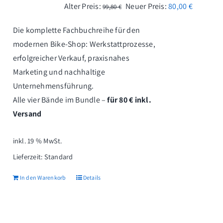
Ursprünglicher
Aktuelle
Alter Preis:
Neuer Preis:
80,00
€
99,80
€
Preis
Preis
Die komplette Fachbuchreihe für den
war:
ist:
modernen Bike-Shop: Werkstattprozesse,
99,80 €
80,00 €.
erfolgreicher Verkauf, praxisnahes
Marketing und nachhaltige
Unternehmensführung.
Alle vier Bände im Bundle –
für 80 € inkl.
Versand
inkl. 19 % MwSt.
Lieferzeit:
Standard
In den Warenkorb
Details