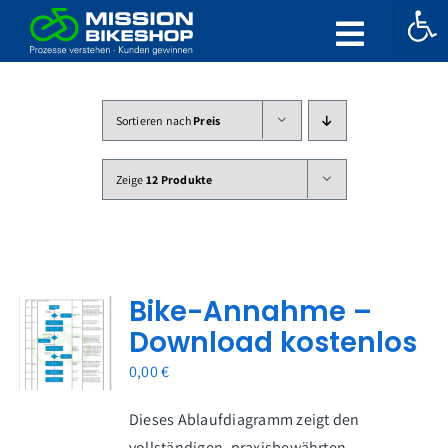
Werkzeugle
Zum
Inhalt
Toggle
springen
Naviga
Home
Sortieren nach
Preis
Wissenswert
Zeige
12 Produkte
Worum gehts?
Überblick
Bike-Annahme –
Die Buchreihe zur Mission
Download kostenlos
Shop
0,00
€
Mein Konto
Dieses Ablaufdiagramm zeigt den
vollständigen, praxisbewährten