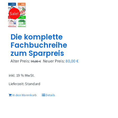
Sale!
Die komplette
Fachbuchreihe
zum Sparpreis
Ursprünglicher
Aktueller
Alter Preis:
Neuer Preis:
80,00
€
99,80
€
Preis
Preis
war:
ist:
inkl. 19 % MwSt.
99,80 €
80,00 €.
Lieferzeit:
Standard
In den Warenkorb
Details