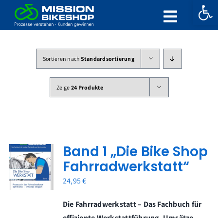
Werkzeugle
Zum
Inhalt
Toggle
springen
Naviga
Home
Sortieren nach
Standardsortierung
Wissenswert
Zeige
24 Produkte
Worum gehts?
Überblick
Band 1 „Die Bike Shop
Die Buchreihe zur Mission
Fahrradwerkstatt“
Shop
24,95
€
Mein Konto
Die Fahrradwerkstatt – Das Fachbuch für
effiziente Werkstattführung, Umsätze