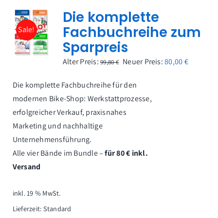
Die komplette
Fachbuchreihe zum
Sale!
Sparpreis
Ursprünglicher
Aktuelle
Alter Preis:
Neuer Preis:
80,00
€
99,80
€
Preis
Preis
Die komplette Fachbuchreihe für den
war:
ist:
modernen Bike-Shop: Werkstattprozesse,
99,80 €
80,00 €.
erfolgreicher Verkauf, praxisnahes
Marketing und nachhaltige
Unternehmensführung.
Alle vier Bände im Bundle –
für 80 € inkl.
Versand
inkl. 19 % MwSt.
Lieferzeit:
Standard