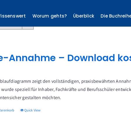
issenswert
Worum gehts?
Überblick
Die Buchreih
rodukte
e-Annahme – Download kos
Ablaufdiagramm zeigt den vollständigen, praxisbewährten Annahm
 wurde speziell für Inhaber, Fachkräfte und Berufsschüler entwick
tensicher gestalten möchten.
Warenkorb
Quick View