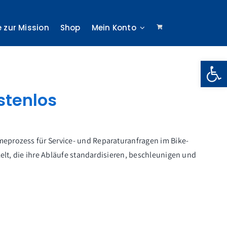
e zur Mission
Shop
Mein Konto
Werkzeugle
tenlos
eprozess für Service- und Reparaturanfragen im Bike-
elt, die ihre Abläufe standardisieren, beschleunigen und