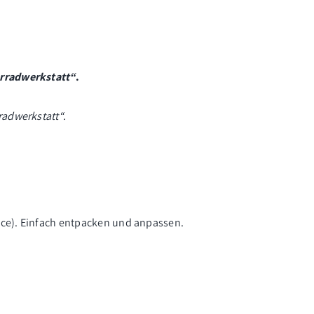
hrradwerkstatt“
.
radwerkstatt“.
ice). Einfach entpacken und anpassen.