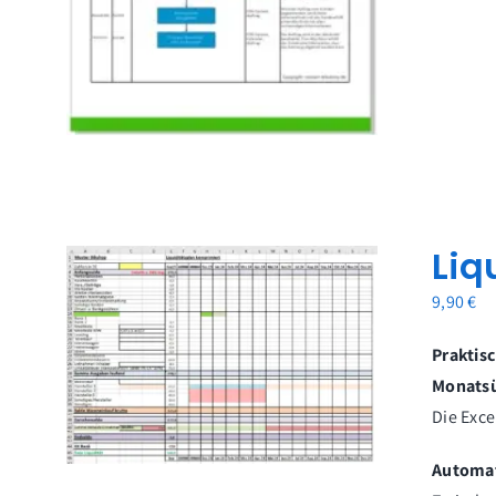
Liq
9,90
€
Praktisc
Monatsü
Die Exce
Automat