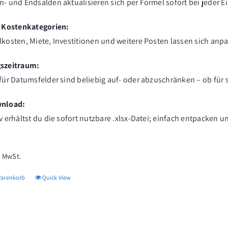
- und Endsalden aktualisieren sich per Formel sofort bei jeder E
e Kostenkategorien:
kosten, Miete, Investitionen und weitere Posten lassen sich anp
szeitraum:
für Datumsfelder sind beliebig auf- oder abzuschränken – ob für 
nload:
v erhältst du die sofort nutzbare .xlsx-Datei; einfach entpacken un
% MwSt.
Warenkorb
Quick View