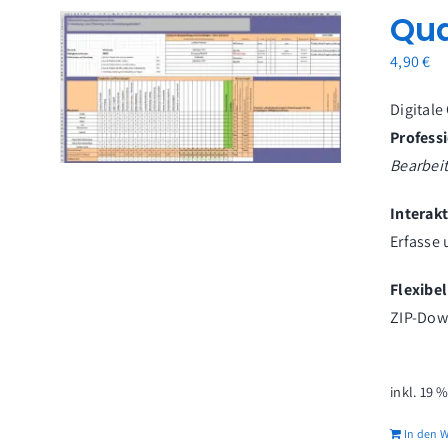
Qua
4,90
€
Digitale
Profess
Bearbei
Interak
Erfasse 
Flexibe
ZIP-Down
inkl. 19 
In den 